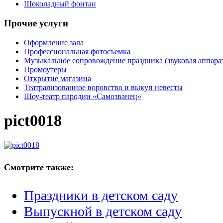
Шоколадный фонтан
Прочие услуги
Оформление зала
Профессиональная фотосъемка
Музыкальное сопровождение праздника (звуковая аппарат
Промоутеры
Открытие магазина
Театрализованное воровство и выкуп невесты
Шоу-театр пародии «Самозванец»
pict0018
Смотрите также:
Праздники в детском саду
Выпускной в детском саду