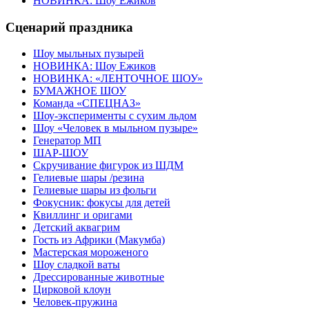
НОВИНКА: Шоу Ежиков
Сценарий праздника
Шоу мыльных пузырей
НОВИНКА: Шоу Ежиков
НОВИНКА: «ЛЕНТОЧНОЕ ШОУ»
БУМАЖНОЕ ШОУ
Команда «СПЕЦНАЗ»
Шоу-эксперименты с сухим льдом
Шоу «Человек в мыльном пузыре»
Генератор МП
ШАР-ШОУ
Скручивание фигурок из ШДМ
Гелиевые шары /резина
Гелиевые шары из фольги
Фокусник: фокусы для детей
Квиллинг и оригами
Детский аквагрим
Гость из Африки (Макумба)
Мастерская мороженого
Шоу сладкой ваты
Дрессированные животные
Цирковой клоун
Человек-пружина