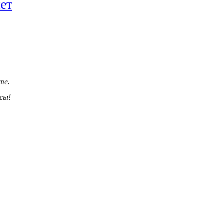
ет
те.
сы!