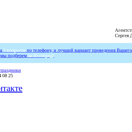
Агентст
Сергея 
на
5 вопросов
по телефону, и лучший вариант проведения Вашего
 мы подберем
за 30 секунд!
праздники
4 08 25
такте