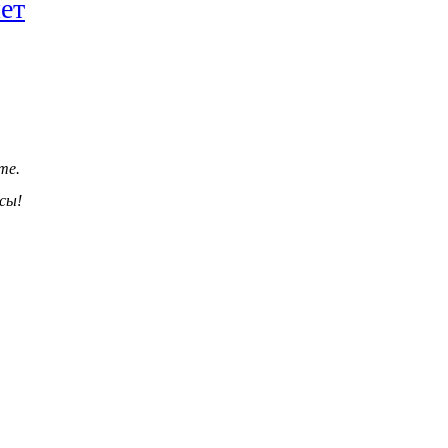
ет
те.
сы!