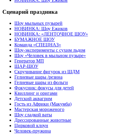
НОВИНКА: Шоу Ежиков
Сценарий праздника
Шоу мыльных пузырей
НОВИНКА: Шоу Ежиков
НОВИНКА: «ЛЕНТОЧНОЕ ШОУ»
БУМАЖНОЕ ШОУ
Команда «СПЕЦНАЗ»
Шоу-эксперименты с сухим льдом
Шоу «Человек в мыльном пузыре»
Генератор МП
ШАР-ШОУ
Скручивание фигурок из ШДМ
Гелиевые шары /резина
Гелиевые шары из фольги
Фокусник: фокусы для детей
Квиллинг и оригами
Детский аквагрим
Гость из Африки (Макумба)
Мастерская мороженого
Шоу сладкой ваты
Дрессированные животные
Цирковой клоун
Человек-пружина