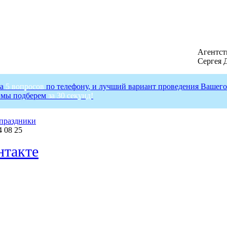
Агентст
Сергея 
на
5 вопросов
по телефону, и лучший вариант проведения Вашего
 мы подберем
за 30 секунд!
праздники
4 08 25
такте