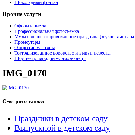
Шоколадный фонтан
Прочие услуги
Оформление зала
Профессиональная фотосъемка
Музыкальное сопровождение праздника (звуковая аппарат
Промоутеры
Открытие магазина
Театрализованное воровство и выкуп невесты
Шоу-театр пародии «Самозванец»
IMG_0170
Смотрите также:
Праздники в детском саду
Выпускной в детском саду