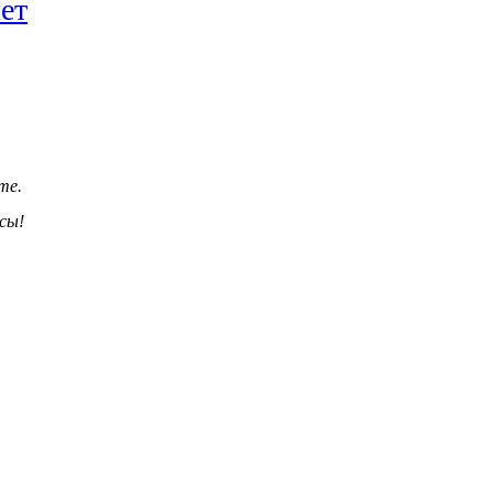
ет
те.
сы!