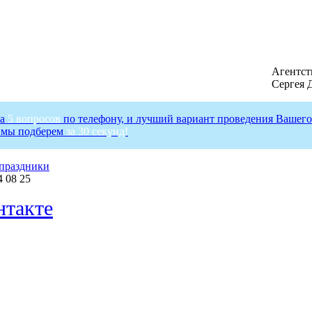
Агентст
Сергея 
на
5 вопросов
по телефону, и лучший вариант проведения Вашего
 мы подберем
за 30 секунд!
праздники
4 08 25
такте