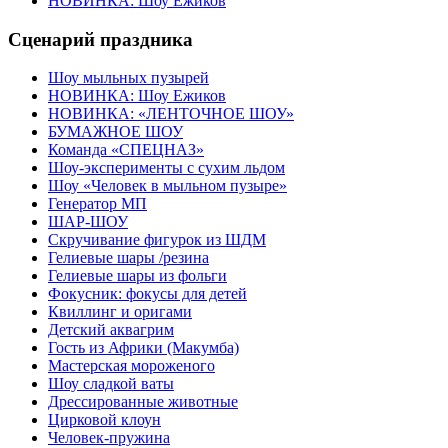
НОВИНКА: Шоу Ежиков
Сценарий праздника
Шоу мыльных пузырей
НОВИНКА: Шоу Ежиков
НОВИНКА: «ЛЕНТОЧНОЕ ШОУ»
БУМАЖНОЕ ШОУ
Команда «СПЕЦНАЗ»
Шоу-эксперименты с сухим льдом
Шоу «Человек в мыльном пузыре»
Генератор МП
ШАР-ШОУ
Скручивание фигурок из ШДМ
Гелиевые шары /резина
Гелиевые шары из фольги
Фокусник: фокусы для детей
Квиллинг и оригами
Детский аквагрим
Гость из Африки (Макумба)
Мастерская мороженого
Шоу сладкой ваты
Дрессированные животные
Цирковой клоун
Человек-пружина