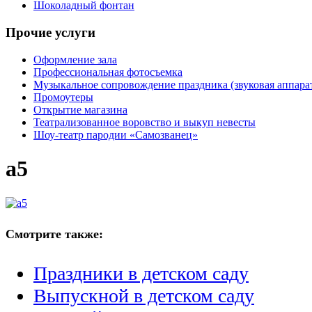
Шоколадный фонтан
Прочие услуги
Оформление зала
Профессиональная фотосъемка
Музыкальное сопровождение праздника (звуковая аппарат
Промоутеры
Открытие магазина
Театрализованное воровство и выкуп невесты
Шоу-театр пародии «Самозванец»
a5
Смотрите также:
Праздники в детском саду
Выпускной в детском саду