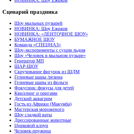
НОВИНКА: Шоу Ежиков
Сценарий праздника
Шоу мыльных пузырей
НОВИНКА: Шоу Ежиков
НОВИНКА: «ЛЕНТОЧНОЕ ШОУ»
БУМАЖНОЕ ШОУ
Команда «СПЕЦНАЗ»
Шоу-эксперименты с сухим льдом
Шоу «Человек в мыльном пузыре»
Генератор МП
ШАР-ШОУ
Скручивание фигурок из ШДМ
Гелиевые шары /резина
Гелиевые шары из фольги
Фокусник: фокусы для детей
Квиллинг и оригами
Детский аквагрим
Гость из Африки (Макумба)
Мастерская мороженого
Шоу сладкой ваты
Дрессированные животные
Цирковой клоун
Человек-пружина