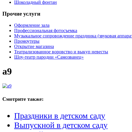
Шоколадный фонтан
Прочие услуги
Оформление зала
Профессиональная фотосъемка
Музыкальное сопровождение праздника (звуковая аппарат
Промоутеры
Открытие магазина
Театрализованное воровство и выкуп невесты
Шоу-театр пародии «Самозванец»
a9
Смотрите также:
Праздники в детском саду
Выпускной в детском саду