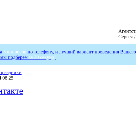
Агентст
Сергея 
на
5 вопросов
по телефону, и лучший вариант проведения Вашего
 мы подберем
за 30 секунд!
праздники
4 08 25
такте