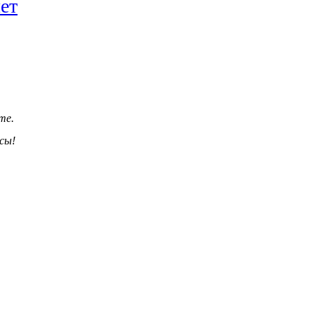
ет
те.
сы!