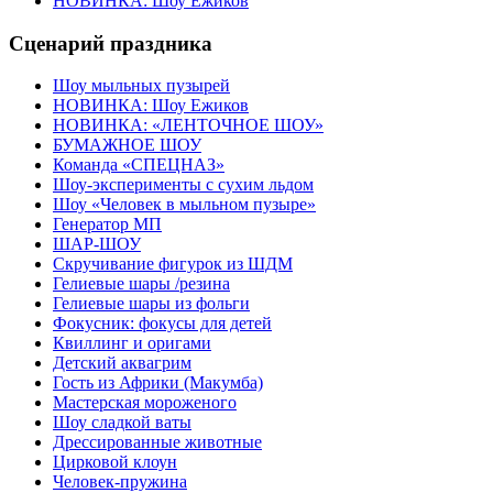
НОВИНКА: Шоу Ежиков
Сценарий праздника
Шоу мыльных пузырей
НОВИНКА: Шоу Ежиков
НОВИНКА: «ЛЕНТОЧНОЕ ШОУ»
БУМАЖНОЕ ШОУ
Команда «СПЕЦНАЗ»
Шоу-эксперименты с сухим льдом
Шоу «Человек в мыльном пузыре»
Генератор МП
ШАР-ШОУ
Скручивание фигурок из ШДМ
Гелиевые шары /резина
Гелиевые шары из фольги
Фокусник: фокусы для детей
Квиллинг и оригами
Детский аквагрим
Гость из Африки (Макумба)
Мастерская мороженого
Шоу сладкой ваты
Дрессированные животные
Цирковой клоун
Человек-пружина