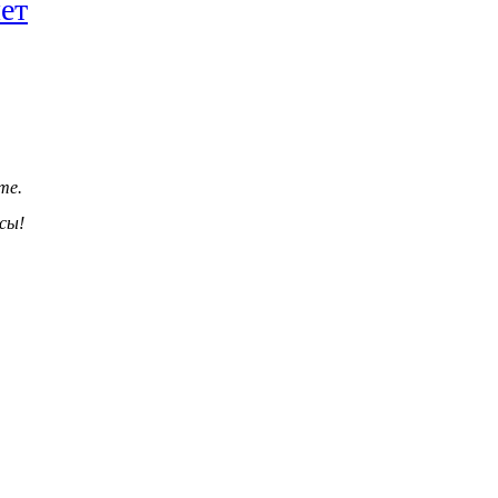
ет
те.
сы!