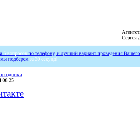
Агентст
Сергея 
на
5 вопросов
по телефону, и лучший вариант проведения Вашего
 мы подберем
за 30 секунд!
праздники
4 08 25
такте