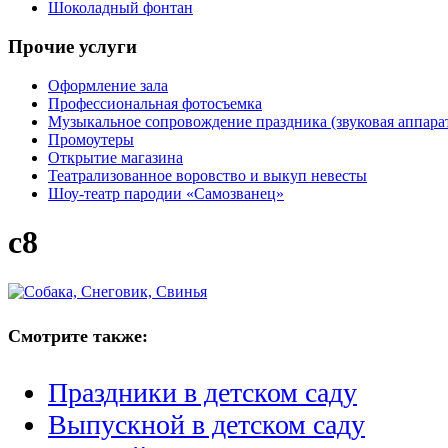
Шоколадный фонтан
Прочие услуги
Оформление зала
Профессиональная фотосъемка
Музыкальное сопровождение праздника (звуковая аппарат
Промоутеры
Открытие магазина
Театрализованное воровство и выкуп невесты
Шоу-театр пародии «Самозванец»
c8
Смотрите также:
Праздники в детском саду
Выпускной в детском саду