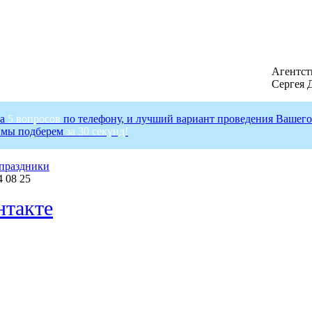
Агентст
Сергея 
на
5 вопросов
по телефону, и лучший вариант проведения Вашего
 мы подберем
за 30 секунд!
праздники
4 08 25
такте