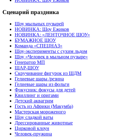
НОВИНКА: Шоу Ежиков
Сценарий праздника
Шоу мыльных пузырей
НОВИНКА: Шоу Ежиков
НОВИНКА: «ЛЕНТОЧНОЕ ШОУ»
БУМАЖНОЕ ШОУ
Команда «СПЕЦНАЗ»
Шоу-эксперименты с сухим льдом
Шоу «Человек в мыльном пузыре»
Генератор МП
ШАР-ШОУ
Скручивание фигурок из ШДМ
Гелиевые шары /резина
Гелиевые шары из фольги
Фокусник: фокусы для детей
Квиллинг и оригами
Детский аквагрим
Гость из Африки (Макумба)
Мастерская мороженого
Шоу сладкой ваты
Дрессированные животные
Цирковой клоун
Человек-пружина