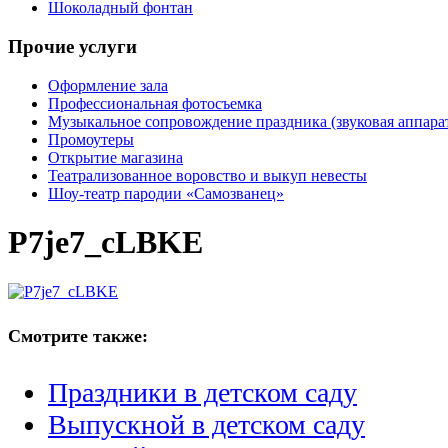
Шоколадный фонтан
Прочие услуги
Оформление зала
Профессиональная фотосъемка
Музыкальное сопровождение праздника (звуковая аппарат
Промоутеры
Открытие магазина
Театрализованное воровство и выкуп невесты
Шоу-театр пародии «Самозванец»
P7je7_cLBKE
Смотрите также:
Праздники в детском саду
Выпускной в детском саду