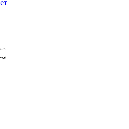
ет
те.
сы!